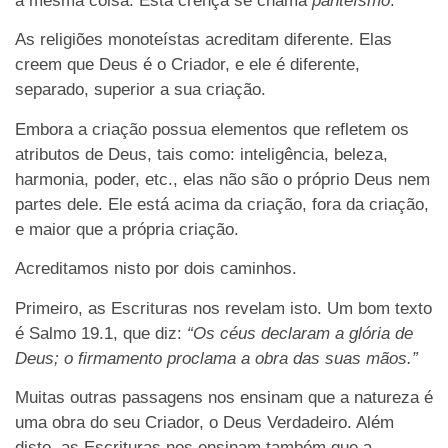
a mesma coisa. Esta crença se chama
panteísmo
.
As religiões monoteístas acreditam diferente. Elas
creem que Deus é o Criador, e ele é diferente,
separado, superior a sua criação.
Embora a criação possua elementos que refletem os
atributos de Deus, tais como: inteligência, beleza,
harmonia, poder, etc., elas não são o próprio Deus nem
partes dele. Ele está acima da criação, fora da criação,
e maior que a própria criação.
Acreditamos nisto por dois caminhos.
Primeiro, as Escrituras nos revelam isto. Um bom texto
é Salmo 19.1, que diz:
“Os céus declaram a glória de
Deus; o firmamento proclama a obra das suas mãos.”
Muitas outras passagens nos ensinam que a natureza é
uma obra do seu Criador, o Deus Verdadeiro. Além
disto, as Escrituras nos ensinam também que a